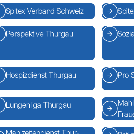
Spitex Verband Schweiz
Spit
Perspektive Thurgau
Sozi
Hospizdienst Thurgau
Pro 
Mahl
Lungenliga Thurgau
Frau
Mahlzeitendienst Thur-