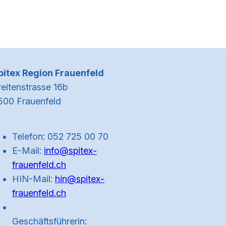
Kontaktinformationen
pitex Region Frauenfeld
reitenstrasse 16b
500 Frauenfeld
Telefon: 052 725 00 70
E-Mail:
info@spitex-
frauenfeld.ch
HIN-Mail:
hin@spitex-
frauenfeld.ch
Geschäftsführerin: