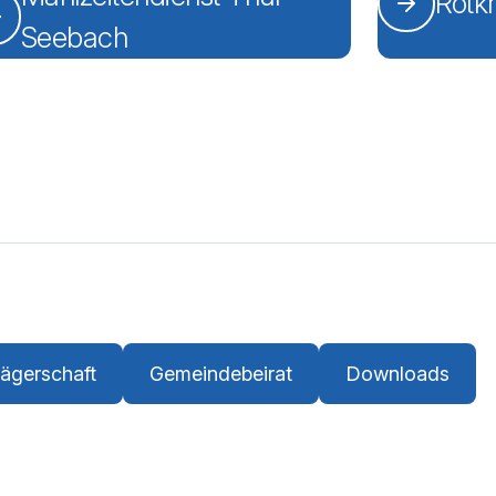
Rotk
Seebach
lle
rägerschaft
Gemeindebeirat
Downloads