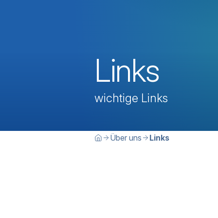
Links
wichtige Links
Breadcrumbn
Sie befinden sich hier:
Über uns
Links
Home