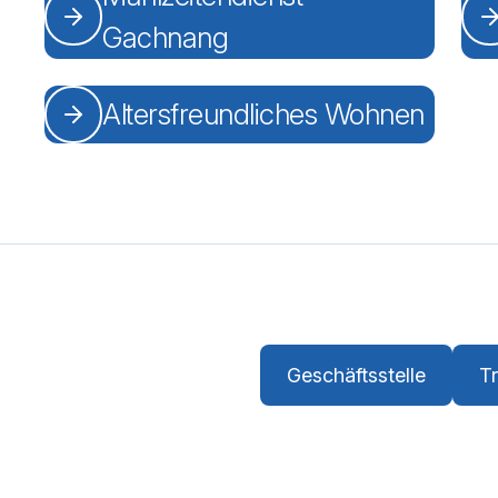
Gachnang
Altersfreundliches Wohnen
Geschäftsste
Geschäftsstelle
T