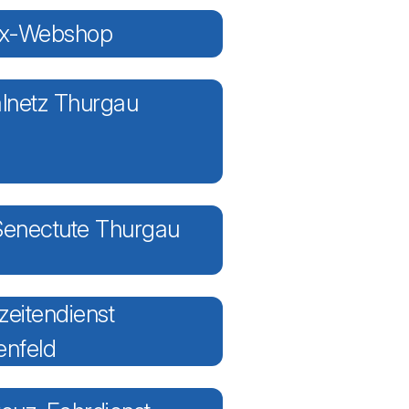
ex-Webshop
alnetz Thurgau
Senectute Thurgau
zeitendienst
enfeld