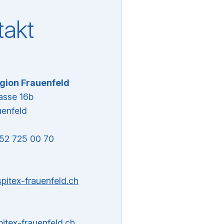
takt
egion Frauenfeld
rasse 16b
uenfeld
052 725 00 70
pitex-frauenfeld.ch
itex-frauenfeld.ch