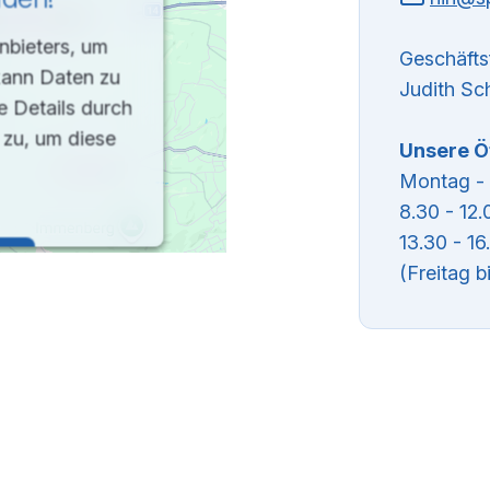
nbieters, um
Geschäftsf
 kann Daten zu
Judith Sc
ie Details durch
 zu, um diese
Unsere Ö
Montag - 
8.30 - 12.
13.30 - 16
en
(Freitag b
t Platform