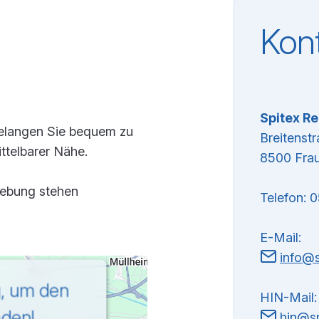
Kon
Spitex R
langen Sie bequem zu
Breitenst
ittelbarer Nähe.
8500 Fra
mgebung stehen
Telefon: 
E-Mail:
info@s
g, um den
HIN-Mail:
aden!
hin@sp