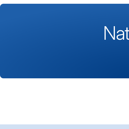
Nat
Footerbereich