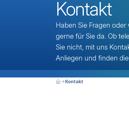
Kontakt
Haben Sie Fragen oder 
gerne für Sie da. Ob tel
Sie nicht, mit uns Kont
Anliegen und finden die
Breadcrumbn
Sie befinden sich hier:
Kontakt
Home