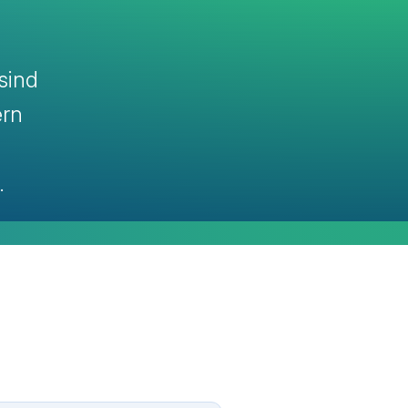
sind
ern
.